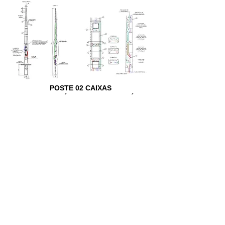
POSTE 02 CAIXAS
CX 01 - MONOFÁSICA + CX 02 - BIFÁSICA
Fabricantes Homologados
Após ter definido todos os requisitos acima é hora de ligar